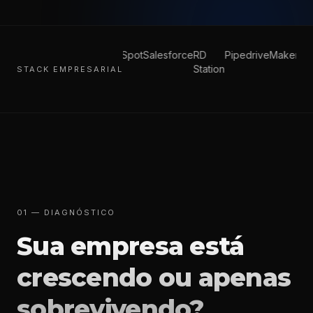
HubSpot
Salesforce
RD
Pipedrive
Make
n8n
Station
STACK EMPRESARIAL
01 — DIAGNÓSTICO
Sua empresa está
crescendo ou apenas
sobrevivendo?