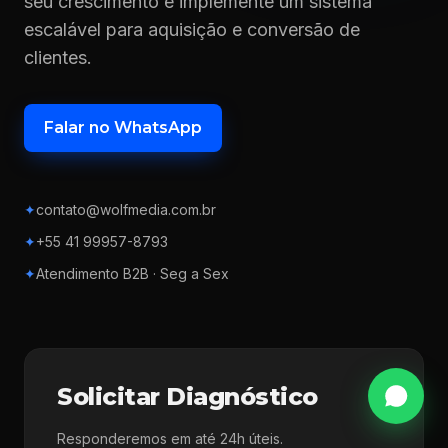
seu crescimento e implemente um sistema
escalável para aquisição e conversão de
clientes.
Falar no WhatsApp
✦
contato@wolfmedia.com.br
✦
+55 41 99957-8793
✦
Atendimento B2B · Seg a Sex
Solicitar Diagnóstico
Responderemos em até 24h úteis.