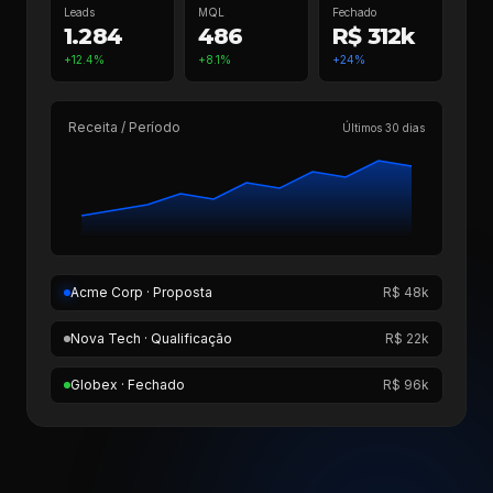
Leads
MQL
Fechado
1.284
486
R$ 312k
+12.4%
+8.1%
+24%
Receita / Período
Últimos 30 dias
Acme Corp · Proposta
R$ 48k
Nova Tech · Qualificação
R$ 22k
Globex · Fechado
R$ 96k