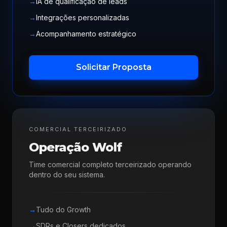
→
IA de qualificação de leads
→
Integrações personalizadas
→
Acompanhamento estratégico
Solicitar Proposta
COMERCIAL TERCEIRIZADO
Operação Wolf
Time comercial completo terceirizado operando
dentro do seu sistema.
→
Tudo do Growth
→
SDRs e Closers dedicados